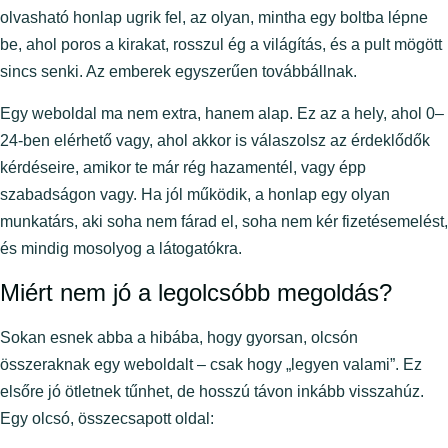
olvasható honlap ugrik fel, az olyan, mintha egy boltba lépne
be, ahol poros a kirakat, rosszul ég a világítás, és a pult mögött
sincs senki. Az emberek egyszerűen továbbállnak.
Egy weboldal ma nem extra, hanem alap. Ez az a hely, ahol 0–
24-ben elérhető vagy, ahol akkor is válaszolsz az érdeklődők
kérdéseire, amikor te már rég hazamentél, vagy épp
szabadságon vagy. Ha jól működik, a honlap egy olyan
munkatárs, aki soha nem fárad el, soha nem kér fizetésemelést,
és mindig mosolyog a látogatókra.
Miért nem jó a legolcsóbb megoldás?
Sokan esnek abba a hibába, hogy gyorsan, olcsón
összeraknak egy weboldalt – csak hogy „legyen valami”. Ez
elsőre jó ötletnek tűnhet, de hosszú távon inkább visszahúz.
Egy olcsó, összecsapott oldal: