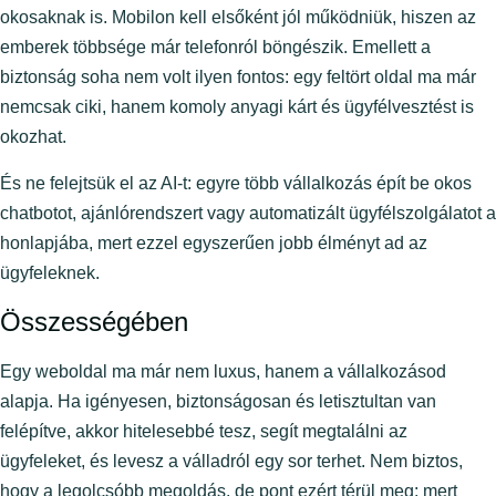
okosaknak is. Mobilon kell elsőként jól működniük, hiszen az
emberek többsége már telefonról böngészik. Emellett a
biztonság soha nem volt ilyen fontos: egy feltört oldal ma már
nemcsak ciki, hanem komoly anyagi kárt és ügyfélvesztést is
okozhat.
És ne felejtsük el az AI-t: egyre több vállalkozás épít be okos
chatbotot, ajánlórendszert vagy automatizált ügyfélszolgálatot a
honlapjába, mert ezzel egyszerűen jobb élményt ad az
ügyfeleknek.
Összességében
Egy weboldal ma már nem luxus, hanem a vállalkozásod
alapja. Ha igényesen, biztonságosan és letisztultan van
felépítve, akkor hitelesebbé tesz, segít megtalálni az
ügyfeleket, és levesz a válladról egy sor terhet. Nem biztos,
hogy a legolcsóbb megoldás, de pont ezért térül meg: mert