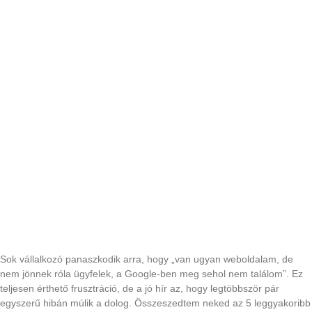
5 gyakori hiba, ami miatt nem találják a weboldalad
a Google-ben
Sok vállalkozó panaszkodik arra, hogy „van ugyan weboldalam, de
nem jönnek róla ügyfelek, a Google-ben meg sehol nem találom”. Ez
teljesen érthető frusztráció, de a jó hír az, hogy legtöbbször pár
egyszerű hibán múlik a dolog. Összeszedtem neked az 5 leggyakoribb