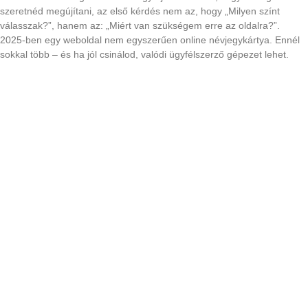
szeretnéd megújítani, az első kérdés nem az, hogy „Milyen színt
válasszak?”, hanem az: „Miért van szükségem erre az oldalra?”.
2025-ben egy weboldal nem egyszerűen online névjegykártya. Ennél
sokkal több – és ha jól csinálod, valódi ügyfélszerző gépezet lehet.
Tovább olvasom »