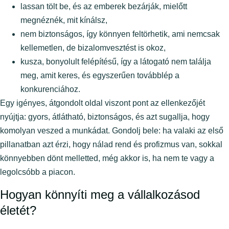
lassan tölt be, és az emberek bezárják, mielőtt
megnéznék, mit kínálsz,
nem biztonságos, így könnyen feltörhetik, ami nemcsak
kellemetlen, de bizalomvesztést is okoz,
kusza, bonyolult felépítésű, így a látogató nem találja
meg, amit keres, és egyszerűen továbblép a
konkurenciához.
Egy igényes, átgondolt oldal viszont pont az ellenkezőjét
nyújtja: gyors, átlátható, biztonságos, és azt sugallja, hogy
komolyan veszed a munkádat. Gondolj bele: ha valaki az első
pillanatban azt érzi, hogy nálad rend és profizmus van, sokkal
könnyebben dönt melletted, még akkor is, ha nem te vagy a
legolcsóbb a piacon.
Hogyan könnyíti meg a vállalkozásod
életét?