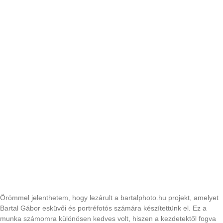
Elkészült a BartalPhoto weboldal – Sikeres
projektzárás!
Örömmel jelenthetem, hogy lezárult a bartalphoto.hu projekt, amelyet
Bartal Gábor esküvői és portréfotós számára készítettünk el. Ez a
munka számomra különösen kedves volt, hiszen a kezdetektől fogva