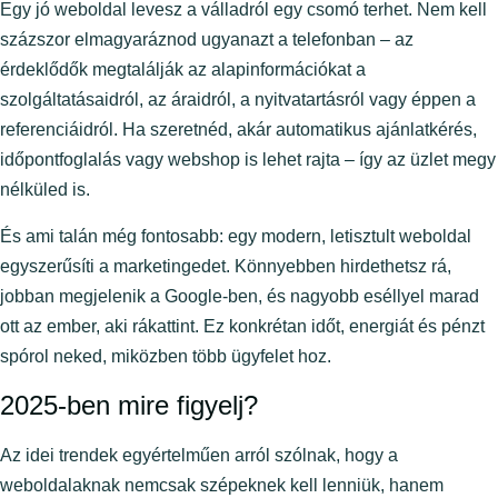
Egy jó weboldal levesz a válladról egy csomó terhet. Nem kell
százszor elmagyaráznod ugyanazt a telefonban – az
érdeklődők megtalálják az alapinformációkat a
szolgáltatásaidról, az áraidról, a nyitvatartásról vagy éppen a
referenciáidról. Ha szeretnéd, akár automatikus ajánlatkérés,
időpontfoglalás vagy webshop is lehet rajta – így az üzlet megy
nélküled is.
És ami talán még fontosabb: egy modern, letisztult weboldal
egyszerűsíti a marketingedet. Könnyebben hirdethetsz rá,
jobban megjelenik a Google-ben, és nagyobb eséllyel marad
ott az ember, aki rákattint. Ez konkrétan időt, energiát és pénzt
spórol neked, miközben több ügyfelet hoz.
2025-ben mire figyelj?
Az idei trendek egyértelműen arról szólnak, hogy a
weboldalaknak nemcsak szépeknek kell lenniük, hanem