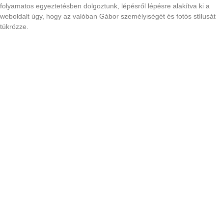
folyamatos egyeztetésben dolgoztunk, lépésről lépésre alakítva ki a
weboldalt úgy, hogy az valóban Gábor személyiségét és fotós stílusát
tükrözze.
Tovább olvasom »