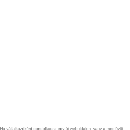
Mi legyen egy weboldal célja 2025-ben
Magyarországon?
Ha vállalkozóként gondolkodsz egy új weboldalon, vagy a meglévőt