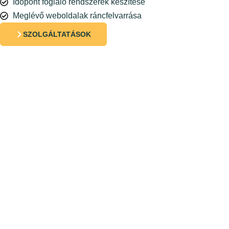
Időpont foglaló rendszerek készítése
Meglévő weboldalak ráncfelvarrása
SZOLGÁLTATÁSOK