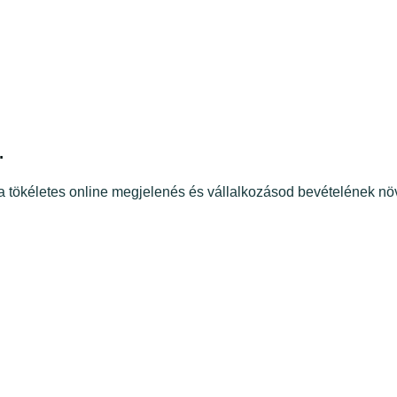
Kez
.
t a tökéletes online megjelenés és vállalkozásod bevételének n