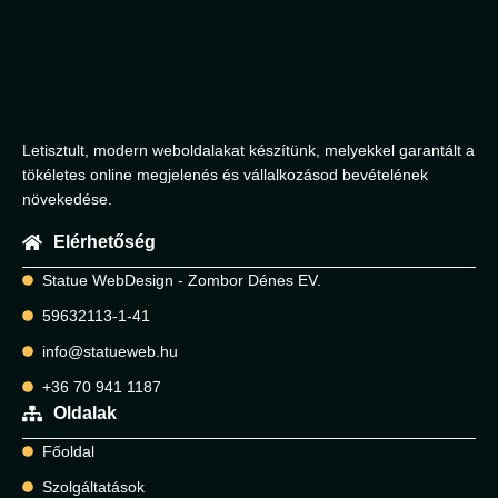
Letisztult, modern weboldalakat készítünk, melyekkel garantált a
tökéletes online megjelenés és vállalkozásod bevételének
növekedése.
Elérhetőség
Statue WebDesign - Zombor Dénes EV.
59632113-1-41
info@statueweb.hu
+36 70 941 1187
Oldalak
Főoldal
Szolgáltatások