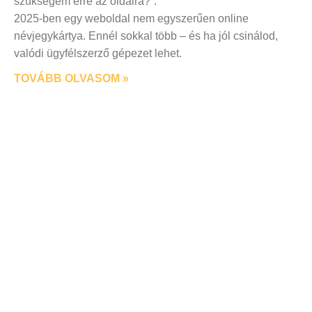
szükségem erre az oldalra?”.
2025-ben egy weboldal nem egyszerűen online
névjegykártya. Ennél sokkal több – és ha jól csinálod,
valódi ügyfélszerző gépezet lehet.
TOVÁBB OLVASOM »