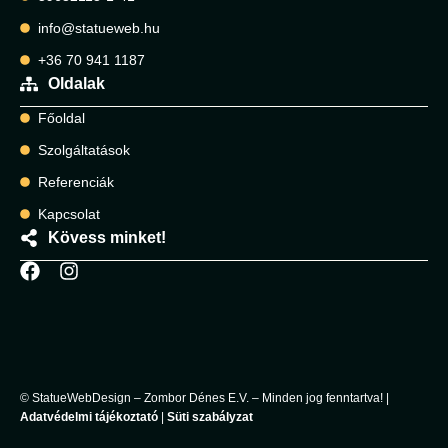
info@statueweb.hu
+36 70 941 1187
Oldalak
Főoldal
Szolgáltatások
Referenciák
Kapcsolat
Kövess minket!
© StatueWebDesign – Zombor Dénes E.V. – Minden jog fenntartva! |
Adatvédelmi tájékoztató
|
Süti szabályzat