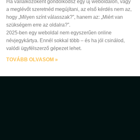
Ha vállalkozóként gondolkodsz egy új weboldalon, vagy
a meglévőt szeretnéd megújítani, az első kérdés nem az,
hogy „Milyen színt válasszak?”, hanem az: „Miért van
szükségem erre az oldalra?”.
2025-ben egy weboldal nem egyszerűen online
névjegykártya. Ennél sokkal több – és ha jól csinálod,
valódi ügyfélszerző gépezet lehet.
TOVÁBB OLVASOM »