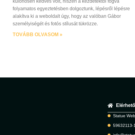
különösen kedves volt, hiszen a kezdetektől fogva
folyamatos egyeztetésben dolgoztunk, lépésről lépésre
alakítva ki a weboldalt úgy, hogy az valóban Gábor
személyiségét és fotós stílusát tükrözze.
TOVÁBB OLVASOM »
Elérhet
Statue Web
59632113-