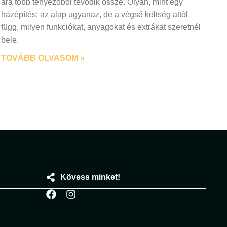
ára több tényezőből tevődik össze. Olyan, mint egy
házépítés: az alap ugyanaz, de a végső költség attól
függ, milyen funkciókat, anyagokat és extrákat szeretnél
bele.
TOVÁBB OLVASOM »
Kövess minket!