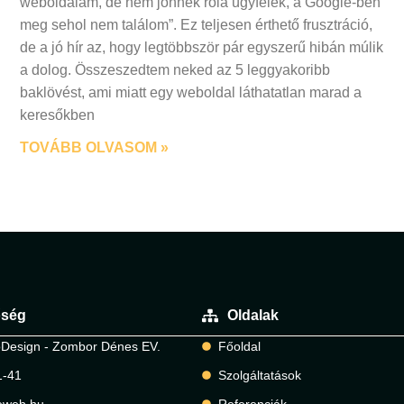
weboldalam, de nem jönnek róla ügyfelek, a Google-ben
meg sehol nem találom”. Ez teljesen érthető frusztráció,
de a jó hír az, hogy legtöbbször pár egyszerű hibán múlik
a dolog. Összeszedtem neked az 5 leggyakoribb
baklövést, ami miatt egy weboldal láthatatlan marad a
keresőkben
TOVÁBB OLVASOM »
őség
Oldalak
Design - Zombor Dénes EV.
Főoldal
1-41
Szolgáltatások